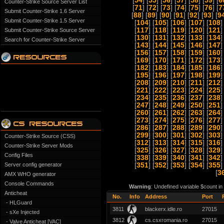
[
54
] [
55
] [
56
] [
57
] [
58
] [
59
] [
6
Counter-Strike Source Server List
[
71
] [
72
] [
73
] [
74
] [
75
] [
76
] [
7
Submit Counter-Strike 1.6 Server
[
88
] [
89
] [
90
] [
91
] [
92
] [
93
] [
9
Submit Counter-Strike 1.5 Server
[
104
] [
105
] [
106
] [
107
] [
108
]
[
117
] [
118
] [
119
] [
120
] [
121
]
Submit Counter-Strike Source Server
[
130
] [
131
] [
132
] [
133
] [
134
]
Search for Counter-Strike Server
[
143
] [
144
] [
145
] [
146
] [
147
]
[
156
] [
157
] [
158
] [
159
] [
160
]
[
169
] [
170
] [
171
] [
172
] [
173
]
[
182
] [
183
] [
184
] [
185
] [
186
]
[
195
] [
196
] [
197
] [
198
] [
199
]
[
208
] [
209
] [
210
] [
211
] [
212
]
[
221
] [
222
] [
223
] [
224
] [
225
]
[
234
] [
235
] [
236
] [
237
] [
238
]
[
247
] [
248
] [
249
] [
250
] [
251
]
[
260
] [
261
] [
262
] [
263
] [
264
]
[
273
] [
274
] [
275
] [
276
] [
277
]
[
286
] [
287
] [
288
] [
289
] [
290
]
[
299
] [
300
] [
301
] [
302
] [
303
]
Counter-Strike Source (CSS)
[
312
] [
313
] [
314
] [
315
] [
316
]
Counter-Strike Server Mods
[
325
] [
326
] [
327
] [
328
] [
329
]
Config Files
[
338
] [
339
] [
340
] [
341
] [
342
]
Server config generator
[
351
] [
352
] [
353
] [
354
] [
355
]
[
3
AMX WHO generator
Console Commands
Warning
: Undefined variable $count i
Anticheat
No.
Info
Address
Port
- HLGuard
3811
blackerx.idle.ro
27015
- sXe Injected
3812
cs.csxromania.ro
27015
- Valve Anticheat [VAC]